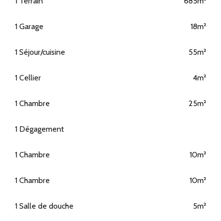
1 Terrain
685m²
1 Garage
18m²
1 Séjour/cuisine
55m²
1 Cellier
4m²
1 Chambre
25m²
1 Dégagement
1 Chambre
10m²
1 Chambre
10m²
1 Salle de douche
5m²