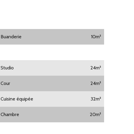
1 Buanderie
10m²
1 Studio
24m²
1 Cour
24m²
1 Cuisine équipée
32m²
1 Chambre
20m²