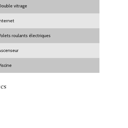
Double vitrage
Internet
Volets roulants électriques
Ascenseur
Piscine
es