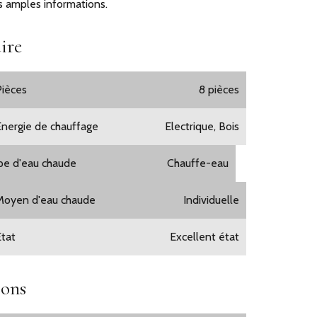
s amples informations.
ire
Pièces
8 pièces
Énergie de chauffage
Electrique, Bois
pe d'eau chaude
Chauffe-eau
Moyen d'eau chaude
Individuelle
État
Excellent état
ions