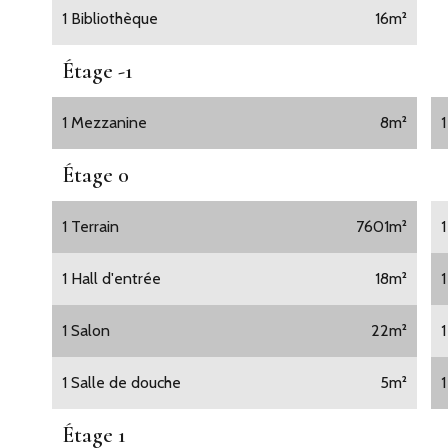
1 Bibliothèque
16m²
Étage -1
1 Mezzanine
8m²
Étage 0
1 Terrain
7601m²
1 Hall d'entrée
18m²
1 Salon
22m²
1 Salle de douche
5m²
Étage 1