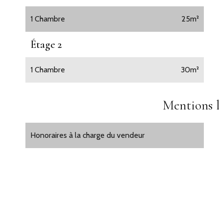
1 Chambre
25m²
Étage 2
1 Chambre
30m²
Mentions l
Honoraires à la charge du vendeur