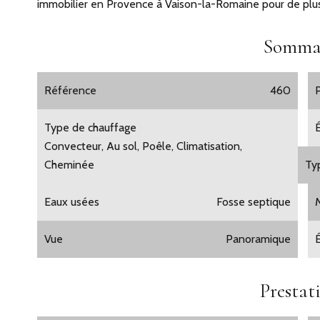
immobilier en Provence à Vaison-la-Romaine pour de plu
Somma
Référence
460
Type de chauffage
Convecteur, Au sol, Poêle, Climatisation,
Cheminée
Ty
Eaux usées
Fosse septique
Vue
Panoramique
Prestat