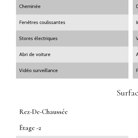
Cheminée
Fenêtres coulissantes
Stores électriques
Abri de voiture
Vidéo surveillance
Surfac
Rez-De-Chaussée
Étage -2