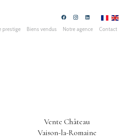
e prestige
Biens vendus
Notre agence
Contact
Vente Château
Vaison-la-Romaine