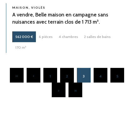
MAISON, VIOLÈS
A vendre, Belle maison en campagne sans
nuisances avec terrain clos de 1 713 m².
562 000 €
6 pièces
4 chambres
2 salles de bains
170 m²
1
2
3
4
5