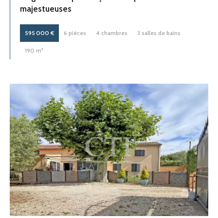
majestueuses
595 000 €
6 pièces
4 chambres
3 salles de bains
190 m²