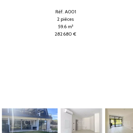
Réf. A001
2 pièces
59.6 m²
282 680 €