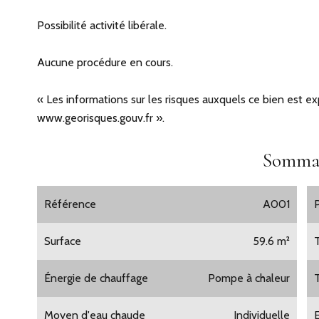
Possibilité activité libérale.
Aucune procédure en cours.
« Les informations sur les risques auxquels ce bien est ex
www.georisques.gouv.fr ».
Somma
Référence
A001
Surface
59.6 m²
Énergie de chauffage
Pompe à chaleur
Moyen d'eau chaude
Individuelle