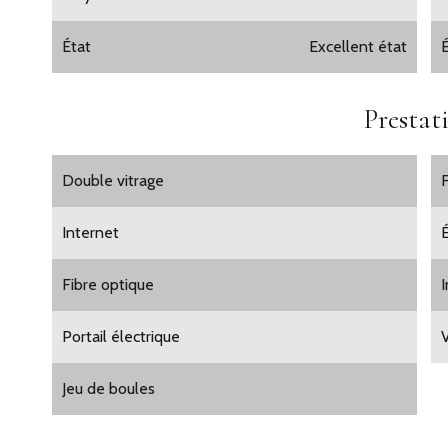
État
Excellent état
Prestat
Double vitrage
Internet
Fibre optique
Portail électrique
Jeu de boules