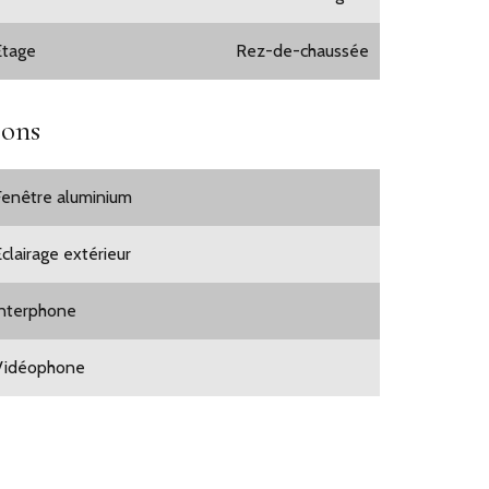
Étage
Rez-de-chaussée
ions
Fenêtre aluminium
Éclairage extérieur
Interphone
Vidéophone