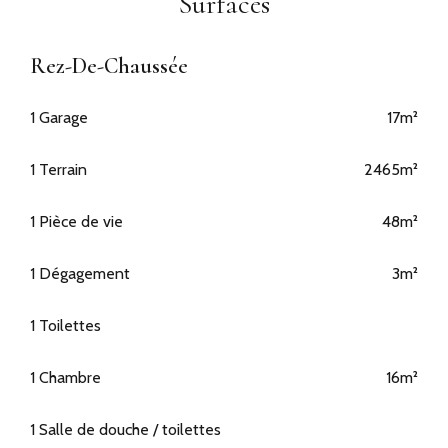
Surfaces
Rez-De-Chaussée
1 Garage
17m²
1 Terrain
2465m²
1 Pièce de vie
48m²
1 Dégagement
3m²
1 Toilettes
1 Chambre
16m²
1 Salle de douche / toilettes