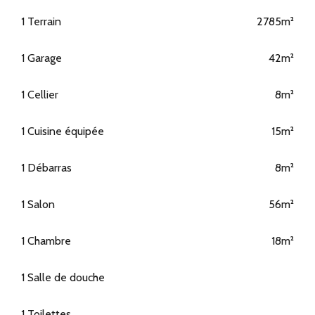
1 Terrain
2785m²
1 Garage
42m²
1 Cellier
8m²
1 Cuisine équipée
15m²
1 Débarras
8m²
1 Salon
56m²
1 Chambre
18m²
1 Salle de douche
1 Toilettes