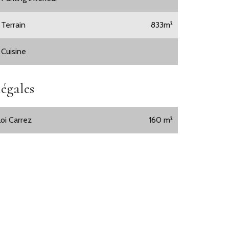
 Terrain
833m²
 Cuisine
égales
Loi Carrez
160 m²