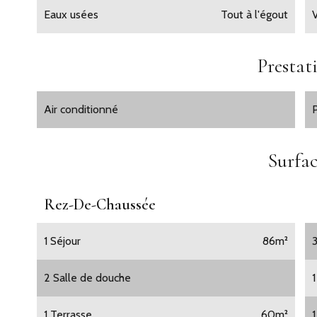
Eaux usées
Tout à l'égout
Prestat
Air conditionné
Surfac
Rez-De-Chaussée
1 Séjour
86m²
2 Salle de douche
1
1 Terrasse
60m²
1