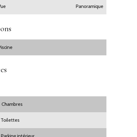
Vue
Panoramique
ions
Piscine
es
3 Chambres
 Toilettes
 Parking intérieur