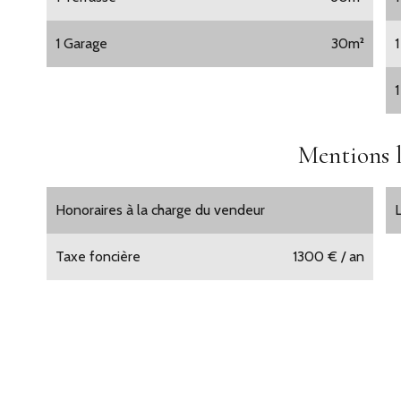
1 Garage
30m²
1
1
Mentions l
Honoraires à la charge du vendeur
Taxe foncière
1300 € / an