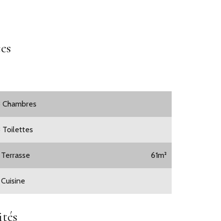
es
3 Chambres
3 Toilettes
1 Terrasse
61m²
 Cuisine
tés