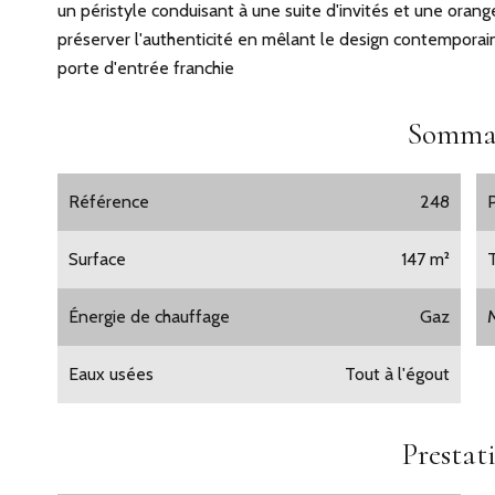
un péristyle conduisant à une suite d'invités et une orange
préserver l'authenticité en mêlant le design contemporain
porte d'entrée franchie
Somma
Référence
248
Surface
147 m²
Énergie de chauffage
Gaz
Eaux usées
Tout à l'égout
Prestat