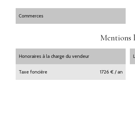
Commerces
Mentions l
Honoraires à la charge du vendeur
Taxe foncière
1726 € / an