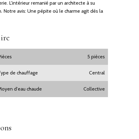
rie. L'intérieur remanié par un architecte à su
. Notre avis: Une pépite où le charme agit dès la
ire
Pièces
5 pièces
Type de chauffage
Central
Moyen d'eau chaude
Collective
ions