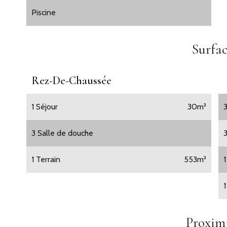
Piscine
Surfac
Rez-De-Chaussée
1 Séjour
30m²
3 Salle de douche
1 Terrain
553m²
1
Proximi