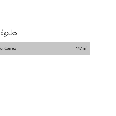
égales
Loi Carrez
147 m²